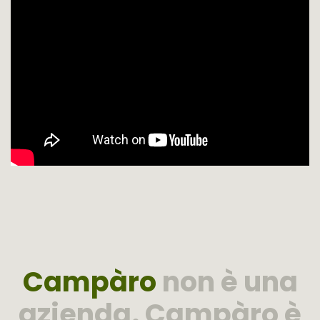
Campàro
non è una
azienda. Campàro è