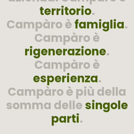
territorio
.
Campàro è
famiglia
.
Campàro è
rigenerazione
.
Campàro è
esperienza
.
Campàro è più della
somma delle
singole
parti
.