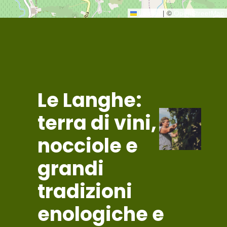
Leaflet
|
©
OpenStreetMap
Le
Langhe:
terra di vini,
nocciole e
grandi
tradizioni
enologiche e